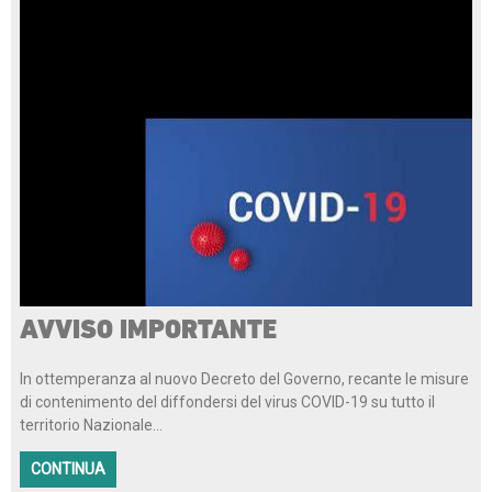
AVVISO IMPORTANTE
In ottemperanza al nuovo Decreto del Governo, recante le misure
di contenimento del diffondersi del virus COVID-19 su tutto il
territorio Nazionale...
CONTINUA